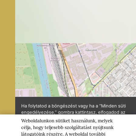
B
ARJÁNI
Ő
PJÁRA
Weboldalunkon sütiket használunk, melyek
B
célja, hogy teljesebb szolgáltatást nyújtsunk
I
látogatóink részére. A weboldal további